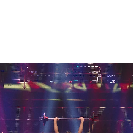
edschaft
Kurse und Online Buchung
§20