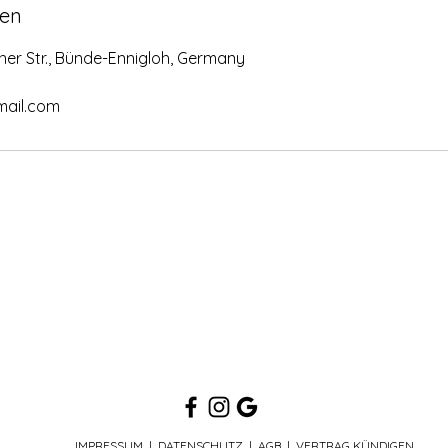
en
ner Str., Bünde-Ennigloh, Germany
ail.com
IMPRESSUM
|
DATENSCHUTZ
|
AGB
|
VERTRAG KÜNDIGEN