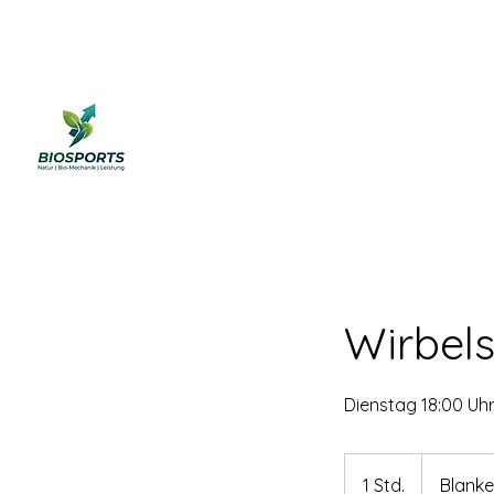
Online buchen
Mitgli
Wirbel
Dienstag 18:00 Uh
1 Std.
1
Blanke