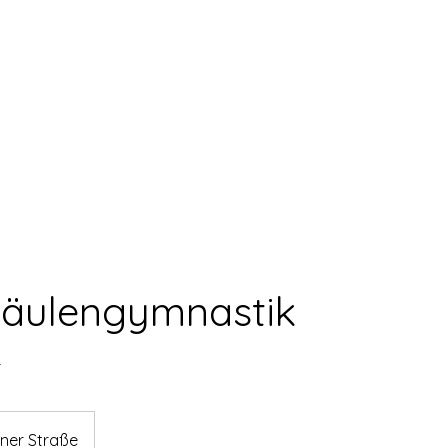
edschaft
Kurse und Online Buchung
§20
säulengymnastik
r
ner Straße