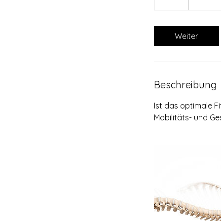
S
t
d
Weiter
Beschreibung
Ist das optimale 
Mobilitäts- und Ge